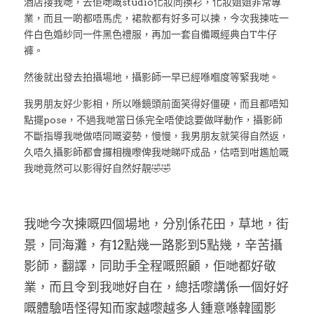
酒店接我哋，去佢哋嘅studio化妝同換衫，化妝姐姐非常專
業，而且一啲都唔馬虎，裙款都有好多可以揀，今次我揀咗一
件白色婚紗同一件黑色禮服，再加一套自備嘅經典白T牛仔
褲。
然後就出發去拍攝場地，攝影師一早已經喺嗰度等緊我哋。
我男朋友好少影相，所以喺鏡頭前面笑得好僵硬，而且都唔知
點擺pose，不過我哋當日係完全唔使諗要做咩動作，攝影師
不斷指導我哋做唔同嘅姿勢，慢慢，我男朋友就笑得自然返，
久唔久攝影師都會攞相機嚟俾我哋睇吓成品，估唔到咁尷尬嘅
我哋竟然可以影得好自然好靚🤣🤣
我哋今次揀嘅四個場地，分別係花田，草地，街
景，同海灘，有12點幾一路影到5點幾，辛苦攝
影師，翻譯，同助手全程嘅照顧，佢哋都好敬
業，而且令到我哋好自在，總括嚟講係一個好好
嘅體驗
唔怪得知而家越嚟越多人鍾意喺韓國影