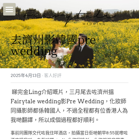
首頁
去濟州影韓國pre 
關於我們
wedding
Fairytale婚紗攝影
客人好評/客照
首爾 SEOUL
2025年4月13日
·
客人好評
濟州島 JEJU
INSTAGRAM
Feedback♡
 睇完金Ling介紹嘅片，三月尾去咗濟州搵
巴黎 PARIS
Sample
Fairytale客照♡
會員專用
Fairytale wedding影Pre Wedding，化妝師
Makeup & Dress
媒體分享
同攝影師都係韓國人，不過全程都有位香港人為
WHATSAPP
我哋翻譯，所以成個過程都好順利。
濟州島四季花期
事前同團隊交代咗我住咩酒店，拍攝當日佢哋朝早8:55就嚟咗