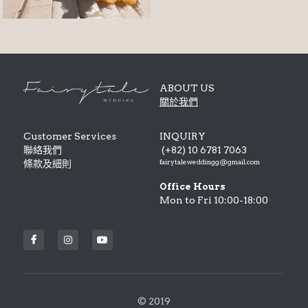
ABOUT US
關於我們
Customer Services
INQUIRY
聯絡我們 
 (+82) 10 6781 7063
fairytaleweddingg@gmail.com
條款及細則 
Office Hours
Mon to Fri 10:00-18:00
© 2019