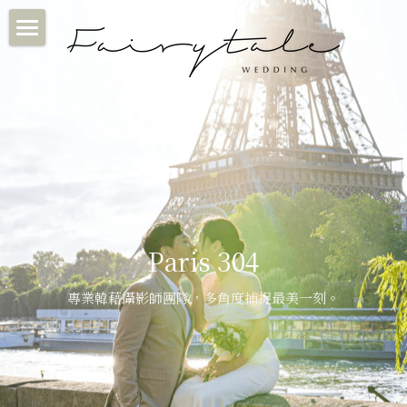
×
部落格分類
首頁
媒體
關於我們
客人好評
Fairytale婚紗攝影
客人好評/客照
首爾 SEOUL
濟州島 JEJU
INSTAGRAM
Feedback♡
Paris 304
巴黎 PARIS
Sample
Fairytale客照♡
會員專用
專業韓藉攝影師團隊，多角度捕捉最美一刻
。
Makeup & Dress
媒體分享
WHATSAPP
濟州島四季花期