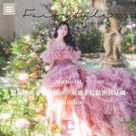
×
部落格分類
首頁
媒體
關於我們
客人好評
Fairytale婚紗攝影
客人好評/客照
首爾 SEOUL
濟州島 JEJU
INSTAGRAM
Feedback♡
Studio 101
超高樓底豪華裝修，三層過千尺歐洲宮廷風
巴黎 PARIS
Sample
Fairytale客照♡
會員專用
格Studio
Makeup & Dress
媒體分享
WHATSAPP
濟州島四季花期