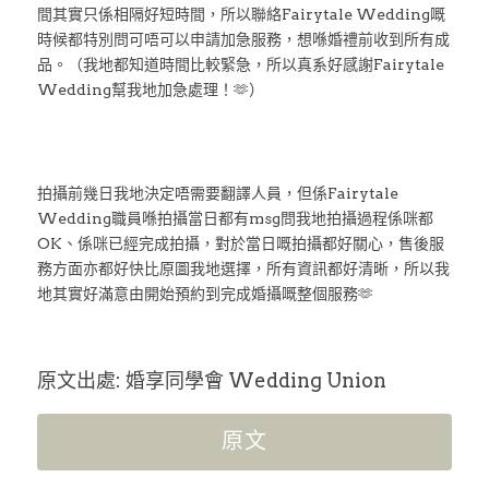
間其實只係相隔好短時間，所以聯絡Fairytale Wedding嘅
時候都特別問可唔可以申請加急服務，想喺婚禮前收到所有成
品。（我地都知道時間比較緊急，所以真系好感謝Fairytale 
Wedding幫我地加急處理！🫶）
拍攝前幾日我地決定唔需要翻譯人員，但係Fairytale 
Wedding職員喺拍攝當日都有msg問我地拍攝過程係咪都
OK、係咪已經完成拍攝，對於當日嘅拍攝都好關心，售後服
務方面亦都好快比原圖我地選擇，所有資訊都好清晰，所以我
地其實好滿意由開始預約到完成婚攝嘅整個服務🫶
原文出處: 婚享同學會 Wedding Union
原文