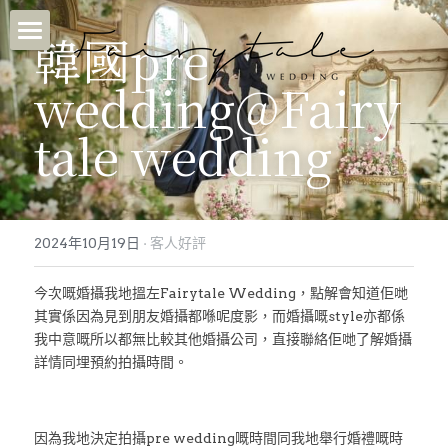
韓國pre 
首頁
wedding@⁠Fairy
關於我們
tale wedding
Fairytale婚紗攝影
客人好評/客照
首爾 SEOUL
2024年10月19日
·
客人好評
濟州島 JEJU
INSTAGRAM
Feedback♡
今次嘅婚攝我地搵左Fairytale Wedding，點解會知道佢哋
巴黎 PARIS
Sample
Fairytale客照♡
會員專用
其實係因為見到朋友婚攝都喺呢度影，而婚攝嘅style亦都係
我中意嘅所以都無比較其他婚攝公司，直接聯絡佢哋了解婚攝
Makeup & Dress
媒體分享
WHATSAPP
詳情同埋預約拍攝時間。
濟州島四季花期
因為我地決定拍攝pre wedding嘅時間同我地舉行婚禮嘅時