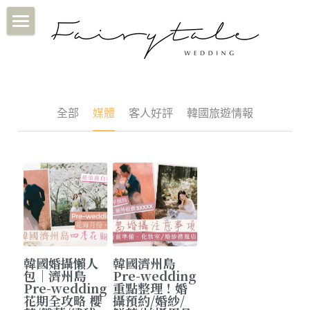
×
部落格分類
首頁
媒體
關於我們
客人好評
Fairytale婚紗攝影
全部
媒體
客人好評
韓國旅遊情報
客人好評/客照
首爾 SEOUL
濟州島 JEJU
INSTAGRAM
Feedback♡
巴黎 PARIS
Sample
Fairytale客照♡
會員專用
Makeup & Dress
媒體分享
WHATSAPP
韓國婚攝懶人
韓國濟州島
濟州島四季花期
包｜濟州島
Pre-wedding
Pre-wedding
重點整理！婚
花期全攻略 櫻
攝預約/婚紗/